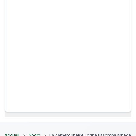
Accueil
>
Sport
>
La camerounaise Lorina Essomba Mbega