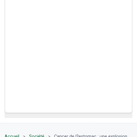
Accueil
>
Société
>
Cancer de l?estomac : une explosion