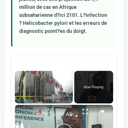
million de cas en Afrique
subsaharienne d?ici 2101. L?infection
? Helicobacter pylori et les erreurs de
diagnostic point?es du doigt.
×
Now Playing
×
Play
Unmute
Fullscreen
Cote d'Ivoire: African Economic Conference focuses on development opportunities in multipolar world.