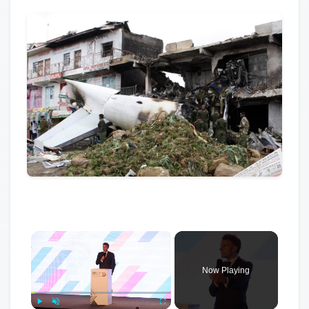
×
Now Playing