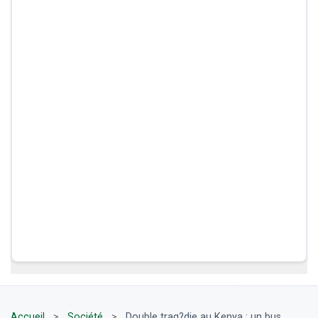
Accueil
>
Société
>
Double trag?die au Kenya : un bus