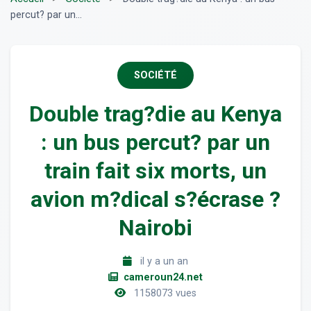
percut? par un...
SOCIÉTÉ
Double trag?die au Kenya
: un bus percut? par un
train fait six morts, un
avion m?dical s?écrase ?
Nairobi
il y a un an
cameroun24.net
1158073 vues