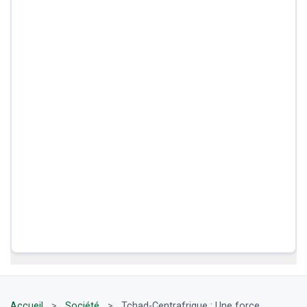
Accueil
>
Société
>
Tchad-Centrafrique : Une force