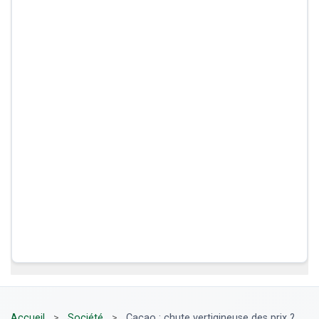
Accueil
>
Société
>
Cacao : chute vertigineuse des prix ?