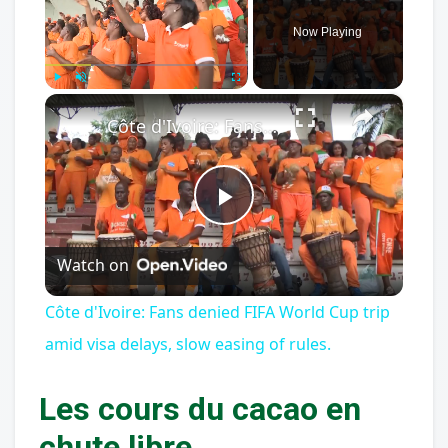
Now Playing
×
Play
Unmute
Fullscreen
Côte d'Ivoire: Fans denied FIFA World Cup trip amid visa delays, slow easing of rules.
Play
Watch on
Video
Côte d'Ivoire: Fans denied FIFA World Cup trip
amid visa delays, slow easing of rules.
Les cours du cacao en
chute libre