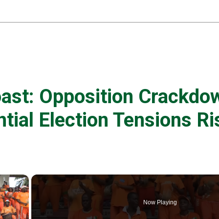
oast: Opposition Crackdo
tial Election Tensions Ri
×
Now Playing
ay Video