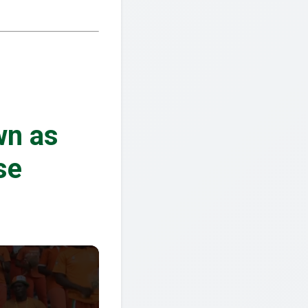
wn as
se