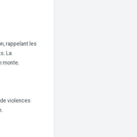
n, rappelant les
s. La
on monte.
e de violences
e.