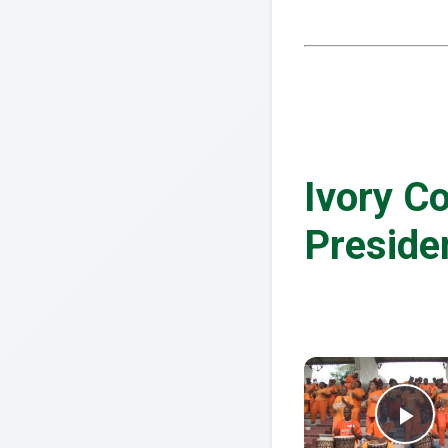
Ivory C
Presiden
Pl