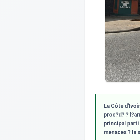
La Côte d'Ivoi
proc?d? ? l?a
principal part
menaces ? la s