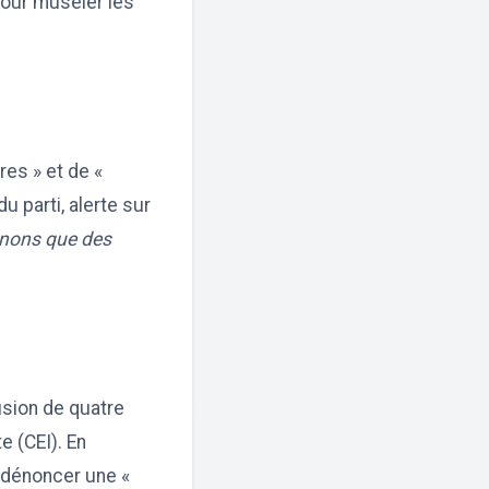
pour museler les
res » et de «
 parti, alerte sur
ignons que des
usion de quatre
e (CEI). En
 dénoncer une «