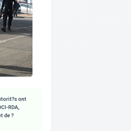
utorit?s ont
PDCI-RDA,
t de ?