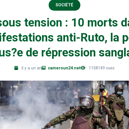
SOCIÉTÉ
ous tension : 10 morts 
festations anti-Ruto, la p
us?e de répression sangl
il y a un an
cameroun24.net
1158149 vues