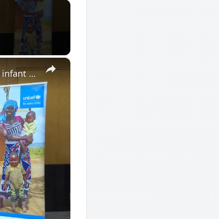
×
Kenya: China-UNICEF initiative launched to promote maternal, infant health in Kenya.