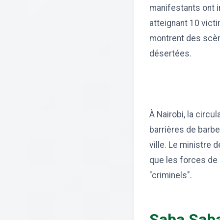
manifestants ont in
atteignant 10 vict
montrent des scèn
désertées.
À Nairobi, la circ
barrières de barb
ville. Le ministre de
que les forces de 
"criminels".
Saba Saba