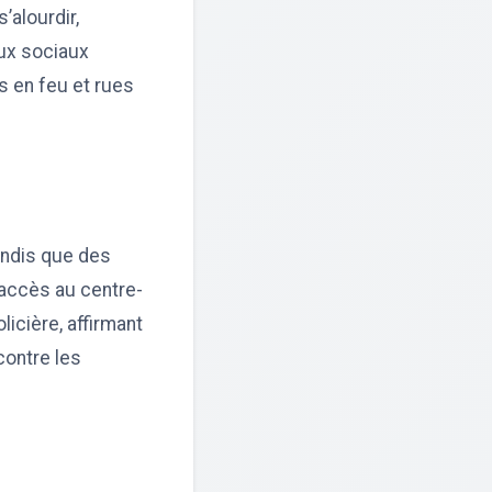
’alourdir,
aux sociaux
s en feu et rues
andis que des
’accès au centre-
olicière, affirmant
contre les