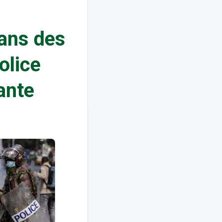
dans des
olice
ante