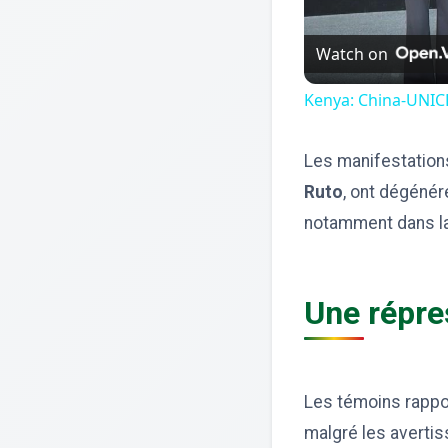
Watch on
Kenya: China-UNICE
Les manifestation
Ruto
, ont dégénér
notamment dans la c
Une répre
Les témoins rappor
malgré les averti