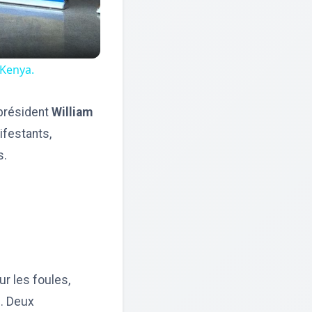
 Kenya.
 président
William
ifestants,
s.
ur les foules,
e. Deux