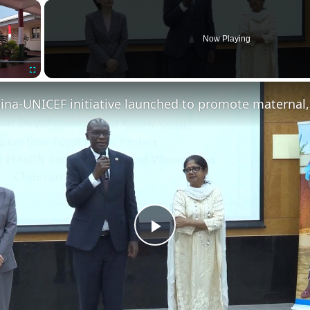
×
Now Playing
Fullscreen
Play
Video