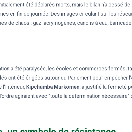
itialement été déclarés morts, mais le bilan n’a cessé de s
imes en fin de journée. Des images circulant sur les rése
es de chaos : gaz lacrymogènes, canons à eau, barricade
ulation a été paralysée, les écoles et commerces fermés, t
elés ont été érigées autour du Parlement pour empêcher l
 l’Intérieur,
Kipchumba Murkomen
, a justifié la fermeté p
l’ordre agiraient avec "toute la détermination nécessaire" 
, un symbole de résistance