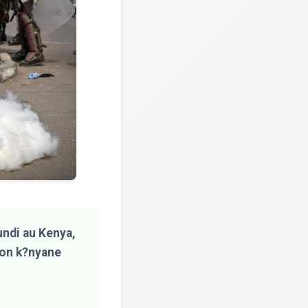
undi au Kenya,
ion k?nyane