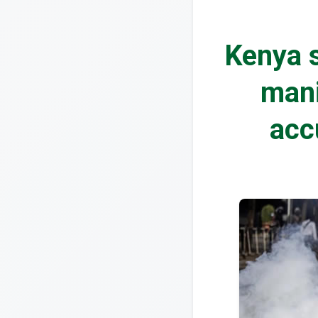
Kenya s
mani
acc