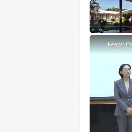
Play
Unmute