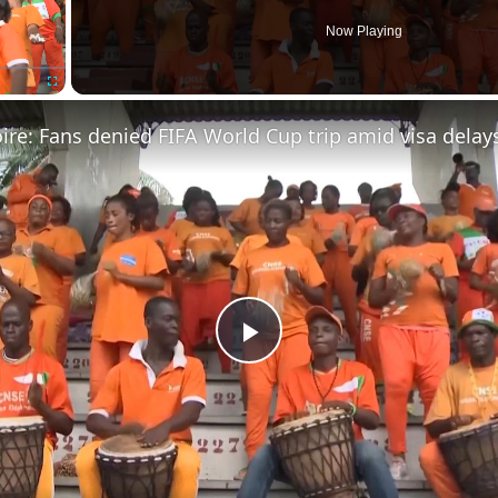
Now Playing
Fullscreen
Play
Video