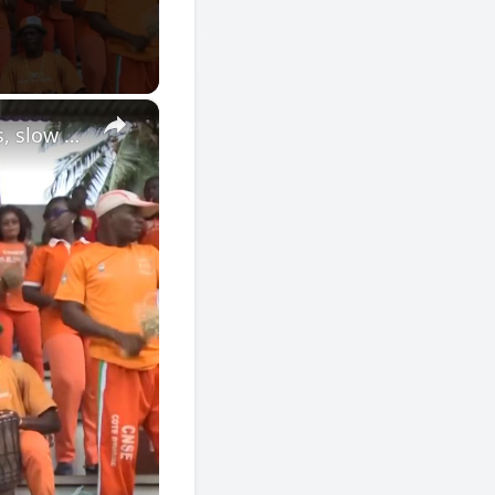
×
Côte d'Ivoire: Fans denied FIFA World Cup trip amid visa delays, slow easing of rules.