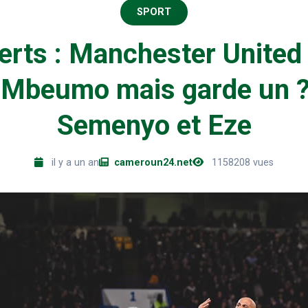
SPORT
erts : Manchester United 
 Mbeumo mais garde un ?i
Semenyo et Eze
il y a un an
cameroun24.net
1158208 vues