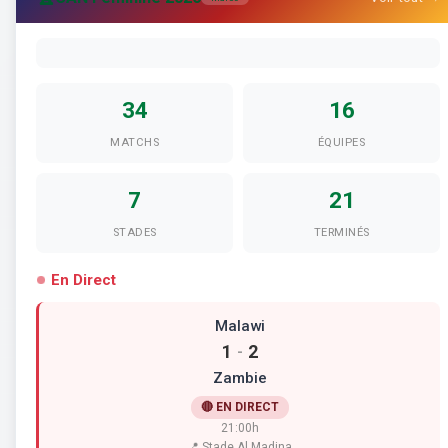
34
16
MATCHS
ÉQUIPES
7
21
STADES
TERMINÉS
En Direct
Malawi
1
2
-
Zambie
🔴 EN DIRECT
21:00h
📍 Stade Al Madina