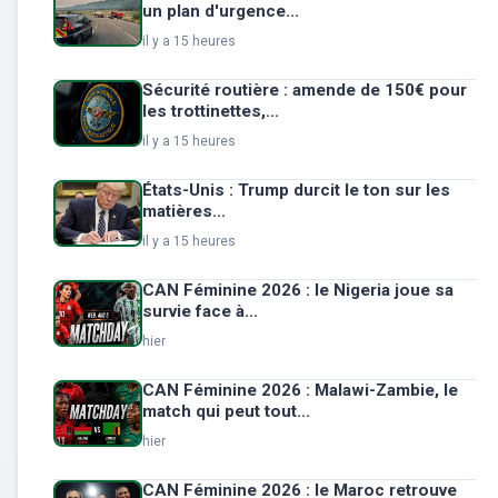
un plan d'urgence...
il y a 15 heures
Sécurité routière : amende de 150€ pour
les trottinettes,...
il y a 15 heures
États-Unis : Trump durcit le ton sur les
matières...
il y a 15 heures
CAN Féminine 2026 : le Nigeria joue sa
survie face à...
hier
CAN Féminine 2026 : Malawi-Zambie, le
match qui peut tout...
hier
CAN Féminine 2026 : le Maroc retrouve