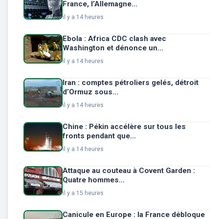
France, l’Allemagne...
il y a 14 heures
Ebola : Africa CDC clash avec
Washington et dénonce un...
il y a 14 heures
Iran : comptes pétroliers gelés, détroit
d’Ormuz sous...
il y a 14 heures
Chine : Pékin accélère sur tous les
fronts pendant que...
il y a 14 heures
Attaque au couteau à Covent Garden :
Quatre hommes...
il y a 15 heures
Canicule en Europe : la France débloque