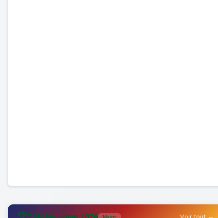
🏆
CAN Féminine 2026
Voir tout →
Maroc