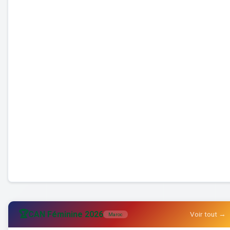
🏆
CAN Féminine 2026
Voir tout →
Maroc