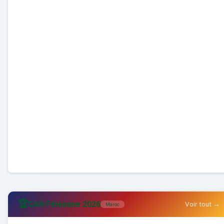
🏆
CAN Féminine 2026
Voir tout →
Maroc