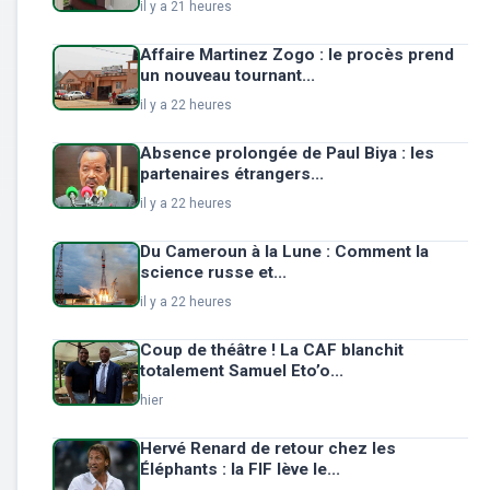
il y a 21 heures
Affaire Martinez Zogo : le procès prend
un nouveau tournant...
il y a 22 heures
Absence prolongée de Paul Biya : les
partenaires étrangers...
il y a 22 heures
Du Cameroun à la Lune : Comment la
science russe et...
il y a 22 heures
Coup de théâtre ! La CAF blanchit
totalement Samuel Eto’o...
hier
Hervé Renard de retour chez les
Éléphants : la FIF lève le...