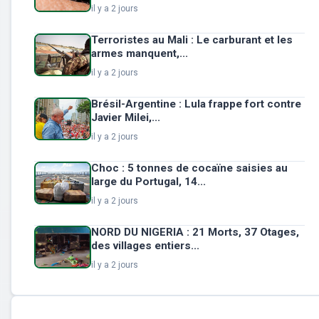
il y a 2 jours
Terroristes au Mali : Le carburant et les
armes manquent,...
il y a 2 jours
Brésil-Argentine : Lula frappe fort contre
Javier Milei,...
il y a 2 jours
Choc : 5 tonnes de cocaïne saisies au
large du Portugal, 14...
il y a 2 jours
NORD DU NIGERIA : 21 Morts, 37 Otages,
des villages entiers...
il y a 2 jours