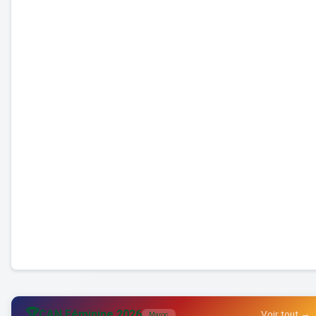
🏆
CAN Féminine 2026
Voir tout →
Maroc