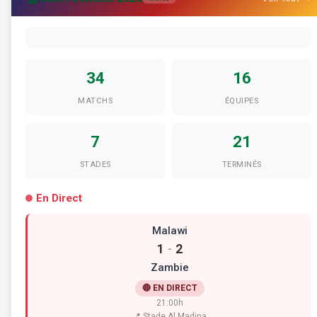
34
16
MATCHS
ÉQUIPES
7
21
STADES
TERMINÉS
En Direct
Malawi
1
2
-
Zambie
🔴 EN DIRECT
21:00h
📍 Stade Al Madina