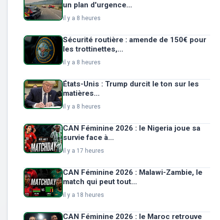
un plan d'urgence...
il y a 8 heures
Sécurité routière : amende de 150€ pour
les trottinettes,...
il y a 8 heures
États-Unis : Trump durcit le ton sur les
matières...
il y a 8 heures
CAN Féminine 2026 : le Nigeria joue sa
survie face à...
il y a 17 heures
CAN Féminine 2026 : Malawi-Zambie, le
match qui peut tout...
il y a 18 heures
CAN Féminine 2026 : le Maroc retrouve