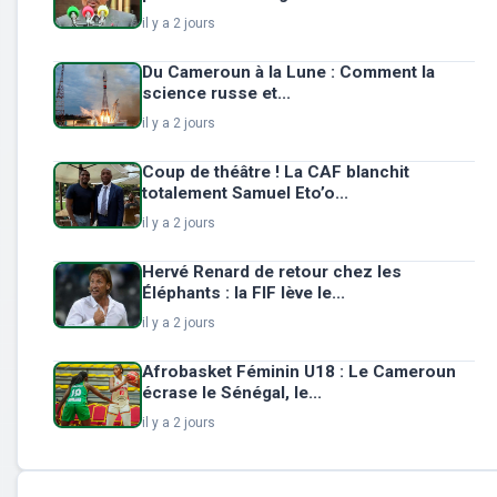
il y a 2 jours
Du Cameroun à la Lune : Comment la
science russe et...
il y a 2 jours
Coup de théâtre ! La CAF blanchit
totalement Samuel Eto’o...
il y a 2 jours
Hervé Renard de retour chez les
Éléphants : la FIF lève le...
il y a 2 jours
Afrobasket Féminin U18 : Le Cameroun
écrase le Sénégal, le...
il y a 2 jours