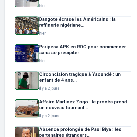
hier
Dangote écrase les Américains : la
raffinerie nigériane...
hier
Paripesa APK en RDC pour commencer
sans se précipiter
hier
Circoncision tragique à Yaoundé : un
enfant de 4 ans...
il y a 2 jours
Affaire Martinez Zogo : le procès prend
un nouveau tournant...
il y a 2 jours
Absence prolongée de Paul Biya : les
partenaires étrangers...