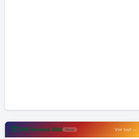
🏆
CAN Féminine 2026
Voir tout →
Maroc