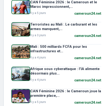
CAN Féminine 2026 : le Cameroun et le
Maroc impressionnent,...
il y a 5 jours
cameroun24.net
Terroristes au Mali : Le carburant et les
armes manquent,...
il y a 3 jours
cameroun24.net
Mali : 500 milliards FCFA pour les
infrastructures et...
il y a 4 jours
cameroun24.net
Afrique sous cyberattaque : l’IA alimente
désormais plus...
il y a 4 jours
cameroun24.net
CAN Féminine 2026 : le Cameroun joue la
première place,...
il y a 5 jours
cameroun24.net