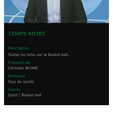
TEMPS MORT
Description
:
Toutes les infos sur le Basket-ball...
Présenté par
:
Christian WOME
Diffusion
:
Tous les lundis
Genres
:
Sport
|
Basket-ball