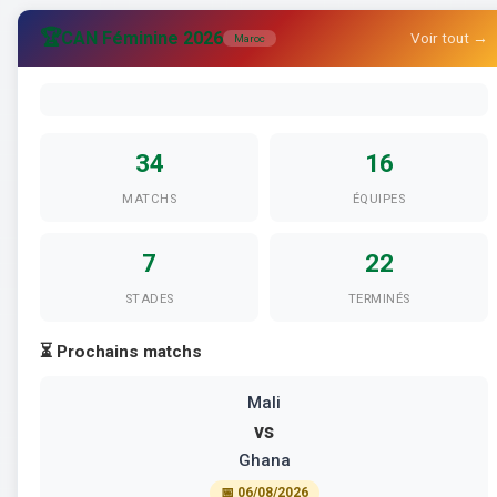
🏆
CAN Féminine 2026
Voir tout →
Maroc
34
16
MATCHS
ÉQUIPES
7
22
STADES
TERMINÉS
⏳ Prochains matchs
Mali
vs
Ghana
📅 06/08/2026