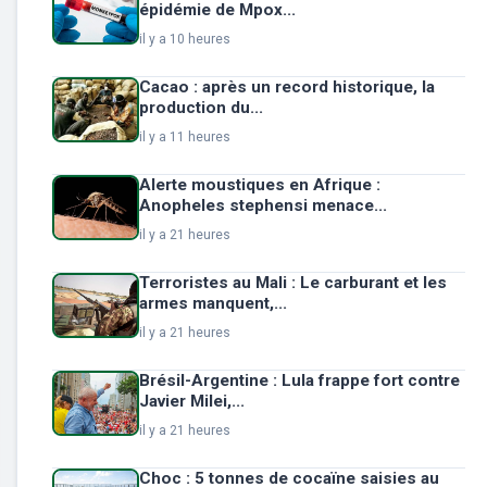
épidémie de Mpox...
il y a 10 heures
Cacao : après un record historique, la
production du...
il y a 11 heures
Alerte moustiques en Afrique :
Anopheles stephensi menace...
il y a 21 heures
Terroristes au Mali : Le carburant et les
armes manquent,...
il y a 21 heures
Brésil-Argentine : Lula frappe fort contre
Javier Milei,...
il y a 21 heures
Choc : 5 tonnes de cocaïne saisies au